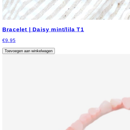
Bracelet | Daisy mint/lila T1
€9.95
Toevoegen aan winkelwagen