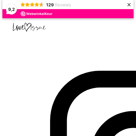
×
129
Reviews
9,2