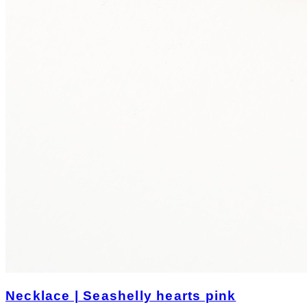
Necklace | Seashelly hearts pink