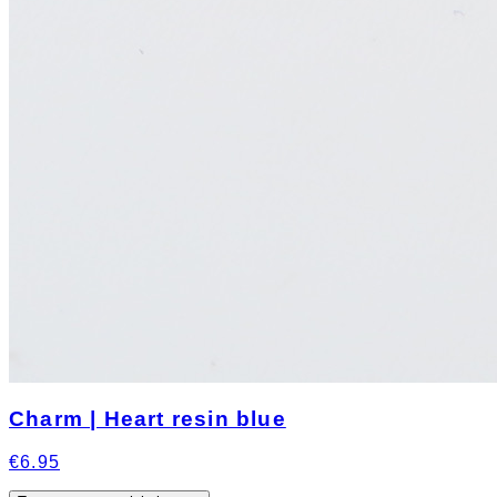
Charm | Heart resin blue
€6.95