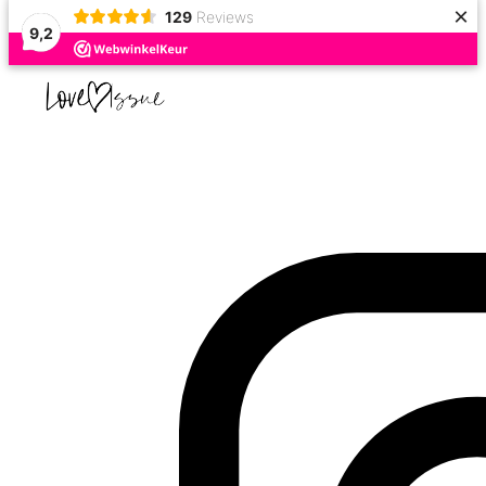
×
129
Reviews
9,2