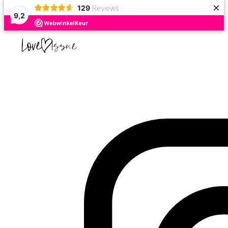
×
129
Reviews
9,2