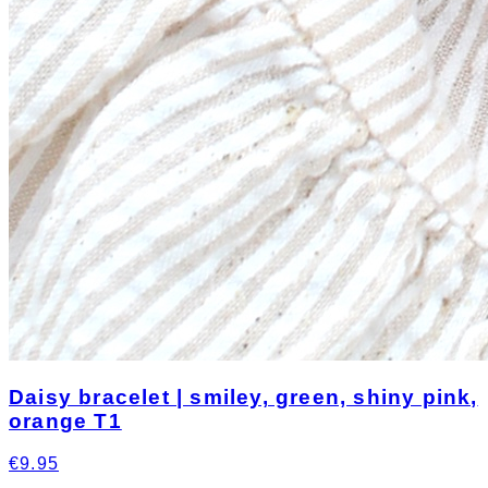
Daisy bracelet | smiley, green, shiny pink,
orange T1
€9.95