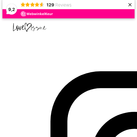
×
129
Reviews
9,2