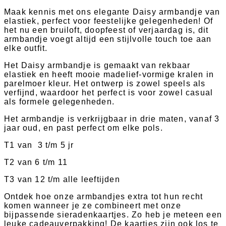
Maak kennis met ons elegante Daisy armbandje van
elastiek, perfect voor feestelijke gelegenheden! Of
het nu een bruiloft, doopfeest of verjaardag is, dit
armbandje voegt altijd een stijlvolle touch toe aan
elke outfit.
Het Daisy armbandje is gemaakt van rekbaar
elastiek en heeft mooie madelief-vormige kralen in
parelmoer kleur. Het ontwerp is zowel speels als
verfijnd, waardoor het perfect is voor zowel casual
als formele gelegenheden.
Het armbandje is verkrijgbaar in drie maten, vanaf 3
jaar oud, en past perfect om elke pols.
T1 van 3 t/m 5 jr
T2 van 6 t/m 11
T3 van 12 t/m alle leeftijden
Ontdek hoe onze armbandjes extra tot hun recht
komen wanneer je ze combineert met onze
bijpassende sieradenkaartjes. Zo heb je meteen een
leuke cadeauverpakking! De kaartjes zijn ook los te