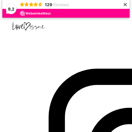
×
129
Reviews
9,2