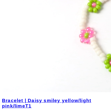
Bracelet | Daisy smiley yellow/light
pink/limeT1