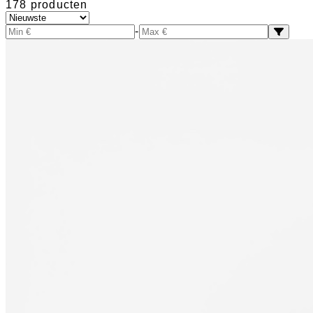
178 producten
-